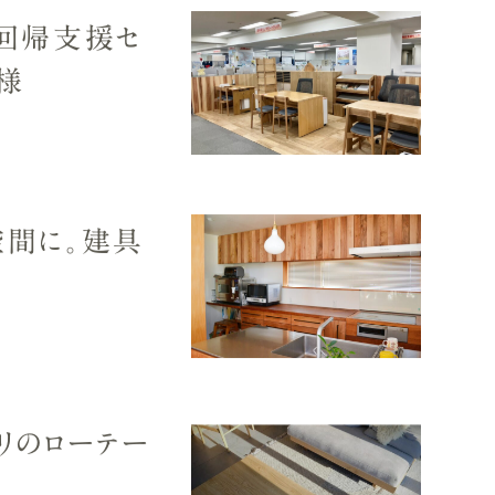
と回帰支援セ
様
空間に。建具
クリのローテー