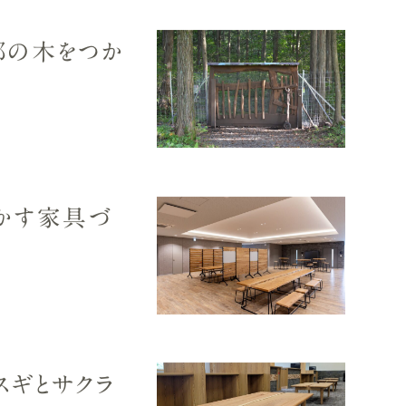
那の木をつか
かす家具づ
スギとサクラ