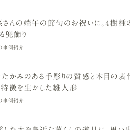
孫さんの端午の節句のお祝いに。4樹種
くる兜飾り
の事例紹介
たたかみのある手彫りの質感と木目の表
と特徴を生かした雛人形
の事例紹介
採した木を身近な暮らしの道具に。思い