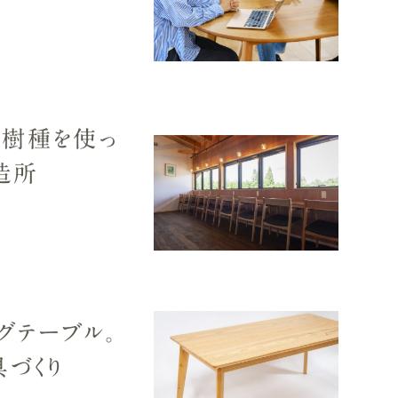
る樹種を使っ
造所
グテーブル。
づくり