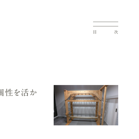
目
次
の個性を活か