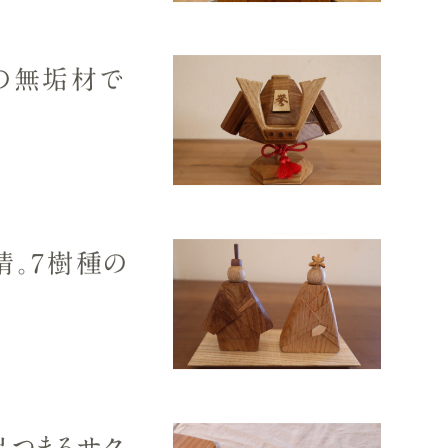
の無垢材で
情。7樹種の
出つまるサク