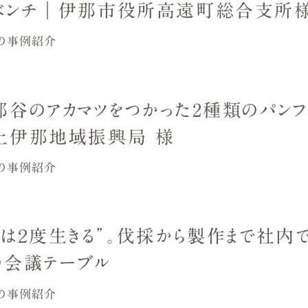
ベンチ｜伊那市役所高遠町総合支所
の事例紹介
那谷のアカマツをつかった2種類のパンフ
上伊那地域振興局 様
の事例紹介
木は２度生きる”。伐採から製作まで社内
の会議テーブル
の事例紹介