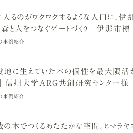
に入るのがワクワクするような入口に。伊
た森と人をつなぐゲートづくり｜伊那市様
の事例紹介
設地に生えていた木の個性を最大限活
り｜信州大学ARG共創研究センター様
の事例紹介
域の木でつくるあたたかな空間。ヒマラヤ