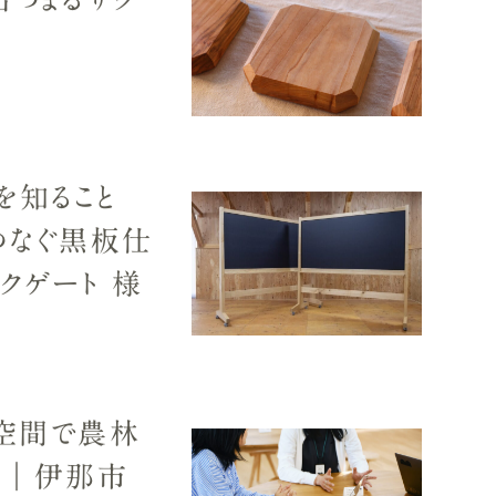
を知ること
つなぐ黒板仕
ークゲート 様
空間で農林
に｜伊那市