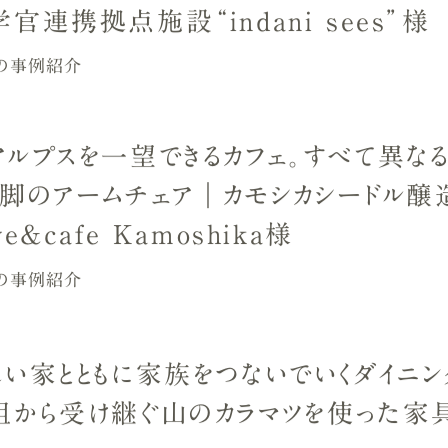
官連携拠点施設“indani sees”様
の事例紹介
アルプスを一望できるカフェ。すべて異な
９脚のアームチェア｜カモシカシードル醸
ve&cafe Kamoshika様
の事例紹介
しい家とともに家族をつないでいくダイニン
祖から受け継ぐ山のカラマツを使った家具