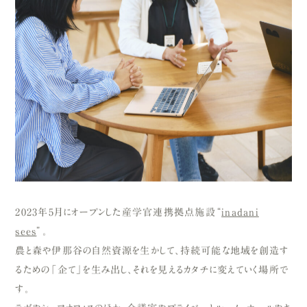
2023年5月にオープンした産学官連携拠点施設“
inadani
sees
”。
農と森や伊那谷の自然資源を生かして、持続可能な地域を創造す
るための「企て」を生み出し、それを見えるカタチに変えていく場所で
す。
ラボやシェアオフィスのほか、会議室やプライベートルーム、ホールやキ