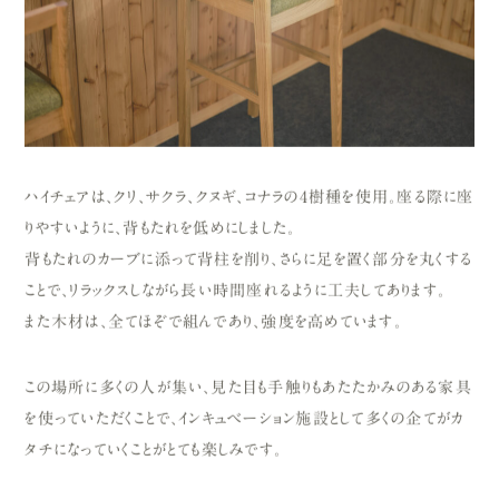
ハイチェアは、クリ、サクラ、クヌギ、コナラの4樹種を使用。座る際に座
りやすいように、背もたれを低めにしました。
背もたれのカーブに添って背柱を削り、さらに足を置く部分を丸くする
ことで、リラックスしながら長い時間座れるように工夫してあります。
また木材は、全てほぞで組んであり、強度を高めています。
この場所に多くの人が集い、見た目も手触りもあたたかみのある家具
を使っていただくことで、インキュベーション施設として多くの企てがカ
タチになっていくことがとても楽しみです。