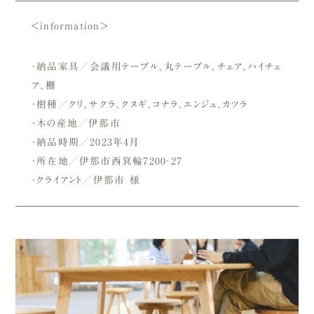
＜information＞
・納品家具／会議用テーブル、丸テーブル、チェア、ハイチェ
ア、棚
・樹種／クリ、サクラ、クヌギ、コナラ、エンジュ、カツラ
・木の産地／伊那市
・納品時期／2023年4月
・所在地／伊那市西箕輪7200‐27
・クライアント／伊那市 様