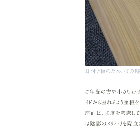
耳付き板のため、枝の
ご年配の方や小さなお子
イドから座れるよう座板を
座面は、強度を考慮し
は陰影のメリハリを際立た