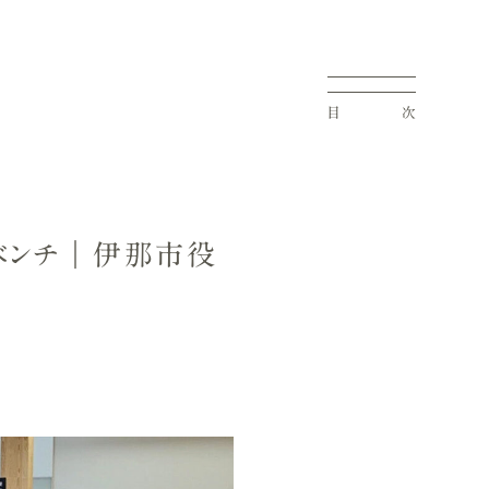
目
次
のベンチ｜伊那市役