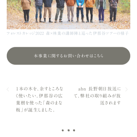
フォレストカレッジ2022 森×林業の講師陣と巡った伊那谷ツアーの様子
本事業に関するお問い合わせはこちら
１本の木を、余すところな
abn 長野朝日放送に
く使いたい。伊那谷の広
て、弊社の取り組みが放
葉樹を使った「森のまな
送されます
板」が誕生しました。