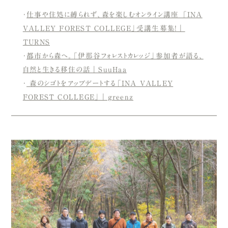
・
仕事や住処に縛られず、森を楽しむオンライン講座 「INA
VALLEY FOREST COLLEGE」受講生募集！｜
TURNS
・
都市から森へ。「伊那谷フォレストカレッジ」参加者が語る、
自然と生きる移住の話｜SuuHaa
・
森のシゴトをアップデートする「INA VALLEY
FOREST COLLEGE」｜greenz