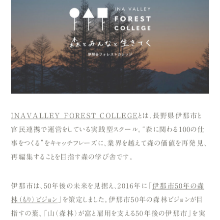
INAVALLEY FOREST COLLEGE
とは、長野県伊那市と
官民連携で運営をしている実践型スクール。“森に関わる100の仕
事をつくる”をキャッチフレーズに、業界を越えて森の価値を再発見、
再編集することを目指す森の学び舎です。
伊那市は、50年後の未来を見据え、2016年に「
伊那市50年の森
林（もり）ビジョン
」を策定しました。伊那市50年の森林ビジョンが目
指すの葉、「山（森林）が富と雇用を支える50年後の伊那市」を実