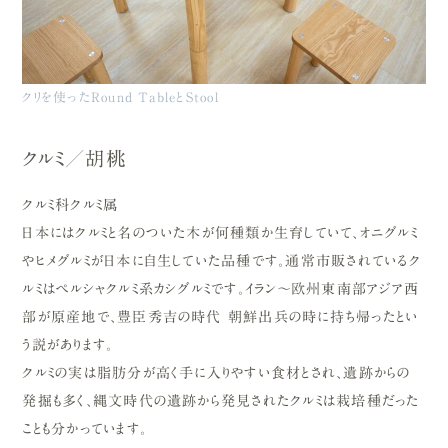
クリを使ったRound TableとStool
クルミ／胡桃
クルミ科クルミ属
日本にはクルミと名のついた木が何種類か生育していて、オニグルミ
やヒメグルミが日本に自生していた品種です。通常市販されているク
ルミはペルシャクルミ系カシグルミです。イラン～欧州東南部アジア西
部が原産地で、豊臣秀吉の時代 朝鮮出兵の時に持ち帰ったとい
う説があります。
クルミの実は脂肪分が高く手に入りやすい食材とされ、遺跡からの
発掘も多く、縄文時代の遺跡から発見されたクルミは栽培種だった
ことも分かっています。