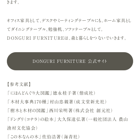
きます。
オフィス家具として、デスクやミーティングテーブルにも。ホーム家具とし
てダイニングテーブル、勉強机、ソファテーブルとして。
DONGURI FURNITUREは、森と暮らしをつないでいきます。
DONGURI FURNITURE 公式サイト
【参考文献】
「にほんどんぐり大図鑑」徳永桂子著（偕成社）
「木材大事典170種」村山忠親著（成文堂新光社）
「樹木と木材の図鑑」西川栄明著（株式会社 創元社）
「ドングリ（コナラ）の絵本」大久保達弘著（一般社団法人 農山
漁村文化協会）
「この木なんの木」佐伯浩著（海青社）