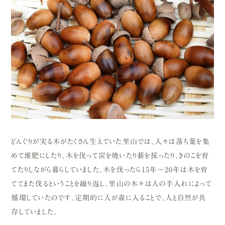
どんぐりが実る木がたくさん生えていた里山では、人々は落ち葉を集
めて堆肥にしたり、木を伐って炭を焼いたり薪を採ったり、きのこを育
てたりしながら暮らしていました。木を伐ったら15年～20年は木を育
ててまた伐るということを繰り返し、里山の木々は人の手入れによって
循環していたのです。定期的に人が森に入ることで、人と自然が共
存していました。