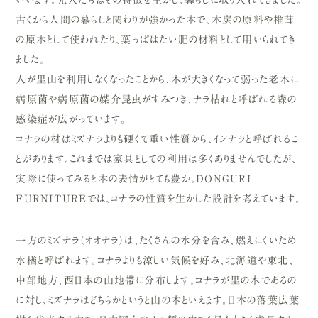
古くから人間の暮らしと関わりが強かった木で、木炭の原料や椎茸
の原木として使われたり、葉っぱはたい肥の材料として用いられてき
ました。
人が里山を利用しなくなったことから、木が大きくなって弱った老木に
病原菌や病原菌の媒介昆虫がすみつき、ナラ枯れと呼ばれる森の
感染症が広がっています。
コナラの材はミズナラよりも硬くて重い性質から、イシナラと呼ばれるこ
とがあります。これまでは家具としての利用は多くありませんでしたが、
実際に使ってみると木の表情がとても豊か。DONGURI
FURNITUREでは、コナラの性質を生かした設計を考えています。
一方のミズナラ（オオナラ）は、たくさんの水分を含み、燃えにくいため
水楢と呼ばれます。コナラよりも涼しい気候を好み、北海道や東北、
中部地方、西日本の山地帯に分布します。コナラが里の木であるの
に対し、ミズナラはどちらかというと山の木といえます。日本の落葉広葉