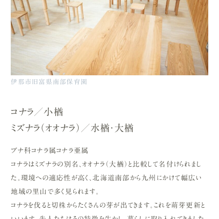
伊那市旧富県南部保育園
コナラ／小楢
ミズナラ（オオナラ）／水楢・大楢
ブナ科コナラ属コナラ亜属
コナラはミズナラの別名、オオナラ（大楢）と比較して名付けられまし
た。環境への適応性が高く、北海道南部から九州にかけて幅広い
地域の里山で多く見られます。
コナラを伐ると切株からたくさんの芽が出てきます。これを萌芽更新と
いいます。先人たちはその特徴を生かし、暮らしに取り入れてきました。