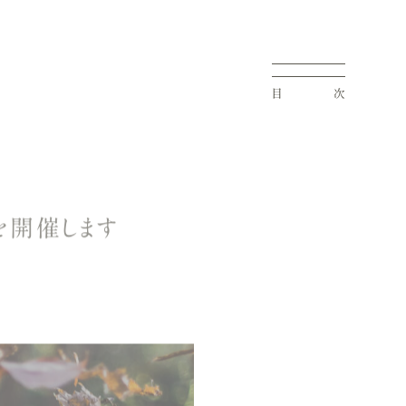
目
次
を開催します