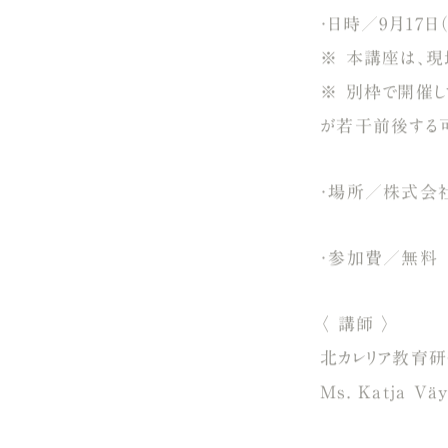
・日時／9月17日
※ 本講座は、現
※ 別枠で開催し
が若干前後する可
・場所／株式会社
・参加費／無料
〈 講師 〉
北カレリア教育研
Ms. Katja V
—