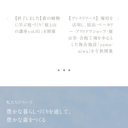
【終了しました】森の植物
【プレスリリース】 廃校を
に学ぶ庭づくり「庭と山
活用し、宿泊・ベーカリ
の講座vol.01」を開催
ー・アウトドアショップ・展
示室・合板工場を中心と
した複合施設「yama‐
niwa」を今秋開業
私たちについて
豊かな暮らしづくりを通して、
豊かな森をつくる