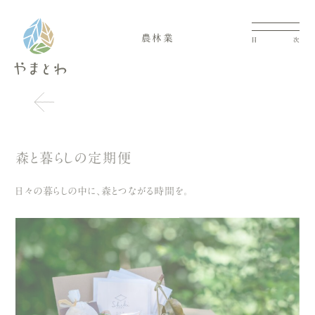
農林業
目
次
森と暮らしの定期便
日々の暮らしの中に、森とつながる時間を。